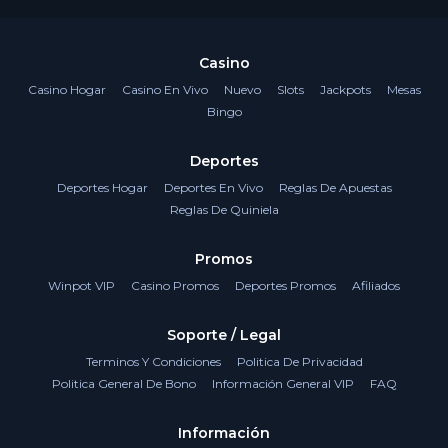
Haz girar la máquina tragamonedas
Casino
Si te encantan las imágenes y los sonidos de las máquinas
tragamonedas, te va a encantar jugar aquí en Winpot. Tenemos una
Casino Hogar
Casino En Vivo
Nuevo
Slots
Jackpots
Mesas
enorme colección de juegos para ti, desde las tragamonedas clásicas
Bingo
tradicionales hasta las tragamonedas de video más modernas. Nuestros
juegos provienen de los mejores desarrolladores de la industria y
estamos seguros de que encontrarás mucho para disfrutar.
Deportes
Algunos jugadores disfrutan de los juegos verdaderamente
Deportes Hogar
Deportes En Vivo
Reglas De Apuestas
tradicionales. Estos tienden a ser máquinas tragamonedas que tienen 3
Reglas De Quiniela
tambores y solo unas pocas líneas de pago. A menudo tienen temas
muy simples, como frutas, y muy pocas características de bonificación.
Sin embargo, esto no significa que no ofrezcan la oportunidad de
grandes recompensas. Incluso las máquinas tragamonedas más básicas
Promos
tienen premios enormes, por lo que, aunque los juegos pueden ser
Winpot VIP
Casino Promos
Deportes Promos
Afiliados
simples, no significa que las ganancias lo sean.
Por supuesto, a muchas personas les encanta la emoción de las
Soporte / Legal
tragamonedas de video y nuestra oferta incluye muchas de ellas. Por lo
general, las tragamonedas de video tienen al menos cinco tambores y, a
Terminos Y Condiciones
Politica De Privacidad
veces, pueden tener miles de líneas de pago. Las tragamonedas tienen
una increíble variedad de temas, que incluyen naturaleza, historia,
Politica General De Bono
Información General VIP
FAQ
deportes, mitos y leyendas, fantasía, aventura y mucho más. También
puedes encontrar tragamonedas de marca que se basan en películas,
programas de televisión, bandas y otras celebridades. Por lo general, las
Información
tragamonedas de video están repletas de características de bonificación,