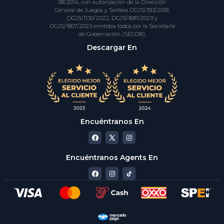
08/2014, con autorización de la Dirección
blackjack, cada una con versiones de reglas ligeramente diferentes y
General de Juegos y Sorteos DGJS/393/2018,
aquí intentamos traerte el mayor número posible de ellas. Esto significa
DGJS/1130/2022, DGJS/1681/2023 y
que, sin duda, incluso el jugador más exigente de blackjack encontrará
DGJS/1807/2023 emitidos todos por la Secretaría
el juego perfecto.
de Gobernación (SEGOB).
Durante años se consideró que el bacará era un juego solo dirigido a la
Descargar En
élite de los juegos. Sin embargo, hoy en día, esto simplemente no es
cierto. Hoy, todos son bienvenidos a jugar al bacará, no importa cuán
poco o mucho quieran apostar. El bacará es uno de los juegos de casino
más elegantes y quienes aún no lo han probado pueden estar seguros
de que les encantará la experiencia.
Puedes disfrutar de estos juegos de cartas y muchos más aquí, en
Winpot. También ofrecemos versiones con crupier en vivo, que
proporcionan una experiencia más realista que nunca. Puedes sentarte
Encuéntranos En
frente a un crupier profesional y disfrutar de la sensación de jugar en
uno de los mejores casinos del mundo.
Toma asiento en la mesa de juegos
Encuéntranos Agents En
Si alguna vez has acudido a uno de los mejores casinos, sabrás lo
emocionante que es la atmósfera alrededor de las mesas de juego.
Puedes disfrutar de este mismo ambiente aquí, en Winpot. Los fans de
los juegos de mesa encontrarán todo lo que podrían necesitar. Por
ejemplo, cuando se trata de la ruleta, que sin duda es el juego de mesa
más popular, ofrecemos varias versiones. Hay juegos para todos los
presupuestos, con características como áreas de apuestas especiales y la
capacidad de guardar apuestas favoritas. Además, también ofrecemos