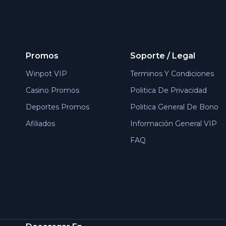
Promos
Soporte / Legal
Winpot VIP
Terminos Y Condiciones
Casino Promos
Politica De Privacidad
Deportes Promos
Politica General De Bono
Afiliados
Información General VIP
FAQ