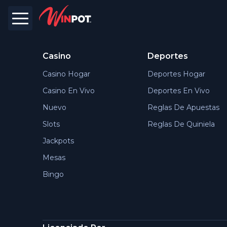
Casino
Deportes
Casino Hogar
Deportes Hogar
Casino En Vivo
Deportes En Vivo
Nuevo
Reglas De Apuestas
Slots
Reglas De Quiniela
Jackpots
Mesas
Bingo