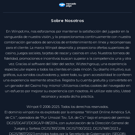
Sobre Nosotros
En Winpot.mx, nos esforzamos por mantener la satisfacción del jugador en la
vanguardia de nuestra visión, y la proporcionamos continuamente con nuestra
combinación ganadora de servicios de entretenimiento en línea y recompensas
para el cliente. La marca Winpot desarrolla y proporciona ofertas superiores de
casino, juegos sociales, tarjetas de rascar y casinos en vivo. Nuestros torneos de
fidelidad, promociones e incentivos buscan superar a la competencia una y otra
vez. Gracias al software del líder del sector, Wiztechgroup, una experiencia
espectacular espera a todos los clientes en cada rincón. Su diseño intuitivo, sus
gráficos, sus sonidos cautivadores y, sobre todo, su gran accesibilidad le confieren
una experiencia realmente atractiva. Registra tu cuenta gratuita y conviértete en
un ganador del Casino hoy mismo! Utilizamos ciertas cookies del navegador en
un esfuerzo por mejorar su experiencia con nosotros. Al utilizar este sitio, Usted
reconoce y acepta dicha práctica.
Winpot © 2006-2025. Todos los derechos reservados.
El dominio winpot.mx es explotado por la empresa “Winpot Online América S.A.
de C.V.”, operadora de “Pur Umazal Tov, S.A. de C.V.” bajo el amparo del permiso
DGJS/DGAFJ/DCRCA/P-08/2014, con autorización de la Dirección General de
Juegos y Sorteos DGJS/393/2018, DGJS/1130/2022, DGJS/1681/2023 y
DGJS/1807/2023 emitidos todos por la Secretaría de Gobernación (SEGOB).