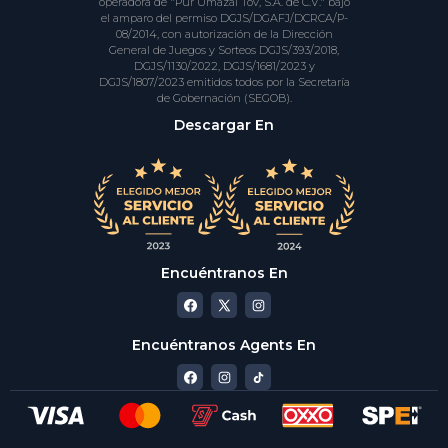
operadora de "Pur Umazal Tov, S.A. de C.V." bajo
el amparo del permiso DGJS/DGAFJ/DCRCA/P-
08/2014, con autorización de la Dirección
General de Juegos y Sorteos DGJS/393/2018,
DGJS/1130/2022, DGJS/1681/2023 y
DGJS/1807/2023 emitidos todos por la Secretaría
de Gobernación (SEGOB).
Descargar En
Encuéntranos En
Encuéntranos Agents En