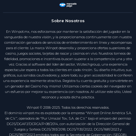
Sobre Nosotros
En Winpot.mx, nos esforzamos por mantener la satisfacción del jugador en la
vanguardia de nuestra visión, y la proporcionamos continuamente con nuestra
combinación ganadora de servicios de entretenimiento en línea y recompensas
para el cliente. La marca Winpot desarrolla y proporciona ofertas superiores de
casino, juegos sociales, tarjetas de rascar y casinos en vivo. Nuestros torneos de
fidelidad, promociones e incentivos buscan superar a la competencia una y otra
vez. Gracias al software del líder del sector, Wiztechgroup, una experiencia
espectacular espera a todos los clientes en cada rincón. Su diseño intuitivo, sus
gráficos, sus sonidos cautivadores y, sobre todo, su gran accesibilidad le confieren
una experiencia realmente atractiva. Registra tu cuenta gratuita y conviértete en
un ganador del Casino hoy mismo! Utilizamos ciertas cookies del navegador en
un esfuerzo por mejorar su experiencia con nosotros. Al utilizar este sitio, Usted
reconoce y acepta dicha práctica.
Winpot © 2006-2025. Todos los derechos reservados.
El dominio winpot.mx es explotado por la empresa “Winpot Online América S.A.
de C.V.”, operadora de “Pur Umazal Tov, S.A. de C.V.” bajo el amparo del permiso
DGJS/DGAFJ/DCRCA/P-08/2014, con autorización de la Dirección General de
Juegos y Sorteos DGJS/393/2018, DGJS/1130/2022, DGJS/1681/2023 y
DGJS/1807/2023 emitidos todos por la Secretaría de Gobernación (SEGOB).