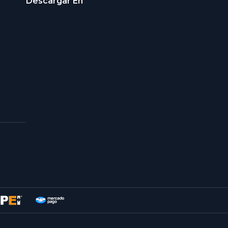
Descargar En