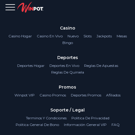
Casino
Casino Hogar
Casino En Vivo
Nuevo
Slots
Jackpots
Mesas
Bingo
Deportes
Deportes Hogar
Deportes En Vivo
Reglas De Apuestas
Reglas De Quiniela
Promos
Winpot VIP
Casino Promos
Deportes Promos
Afiliados
Soporte / Legal
Terminos Y Condiciones
Politica De Privacidad
Politica General De Bono
Información General VIP
FAQ