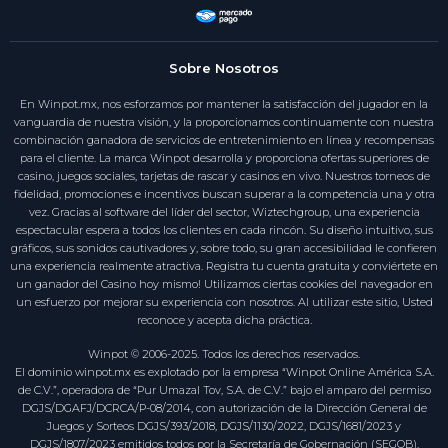
Sobre Nosotros
En Winpot.mx, nos esforzamos por mantener la satisfacción del jugador en la
vanguardia de nuestra visión, y la proporcionamos continuamente con nuestra
combinación ganadora de servicios de entretenimiento en línea y recompensas
para el cliente. La marca Winpot desarrolla y proporciona ofertas superiores de
casino, juegos sociales, tarjetas de rascar y casinos en vivo. Nuestros torneos de
fidelidad, promociones e incentivos buscan superar a la competencia una y otra
vez. Gracias al software del líder del sector, Wiztechgroup, una experiencia
espectacular espera a todos los clientes en cada rincón. Su diseño intuitivo, sus
gráficos, sus sonidos cautivadores y, sobre todo, su gran accesibilidad le confieren
una experiencia realmente atractiva. Registra tu cuenta gratuita y conviértete en
un ganador del Casino hoy mismo! Utilizamos ciertas cookies del navegador en
un esfuerzo por mejorar su experiencia con nosotros. Al utilizar este sitio, Usted
reconoce y acepta dicha práctica.
Winpot © 2006-2025. Todos los derechos reservados.
El dominio winpot.mx es explotado por la empresa “Winpot Online América S.A.
de C.V.”, operadora de “Pur Umazal Tov, S.A. de C.V.” bajo el amparo del permiso
DGJS/DGAFJ/DCRCA/P-08/2014, con autorización de la Dirección General de
Juegos y Sorteos DGJS/393/2018, DGJS/1130/2022, DGJS/1681/2023 y
DGJS/1807/2023 emitidos todos por la Secretaría de Gobernación (SEGOB).