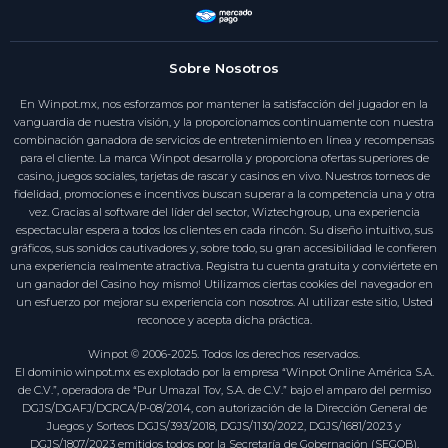
Sobre Nosotros
En Winpot.mx, nos esforzamos por mantener la satisfacción del jugador en la
vanguardia de nuestra visión, y la proporcionamos continuamente con nuestra
combinación ganadora de servicios de entretenimiento en línea y recompensas
para el cliente. La marca Winpot desarrolla y proporciona ofertas superiores de
casino, juegos sociales, tarjetas de rascar y casinos en vivo. Nuestros torneos de
fidelidad, promociones e incentivos buscan superar a la competencia una y otra
vez. Gracias al software del líder del sector, Wiztechgroup, una experiencia
espectacular espera a todos los clientes en cada rincón. Su diseño intuitivo, sus
gráficos, sus sonidos cautivadores y, sobre todo, su gran accesibilidad le confieren
una experiencia realmente atractiva. Registra tu cuenta gratuita y conviértete en
un ganador del Casino hoy mismo! Utilizamos ciertas cookies del navegador en
un esfuerzo por mejorar su experiencia con nosotros. Al utilizar este sitio, Usted
reconoce y acepta dicha práctica.
Winpot © 2006-2025. Todos los derechos reservados.
El dominio winpot.mx es explotado por la empresa “Winpot Online América S.A.
de C.V.”, operadora de “Pur Umazal Tov, S.A. de C.V.” bajo el amparo del permiso
DGJS/DGAFJ/DCRCA/P-08/2014, con autorización de la Dirección General de
Juegos y Sorteos DGJS/393/2018, DGJS/1130/2022, DGJS/1681/2023 y
DGJS/1807/2023 emitidos todos por la Secretaría de Gobernación (SEGOB).