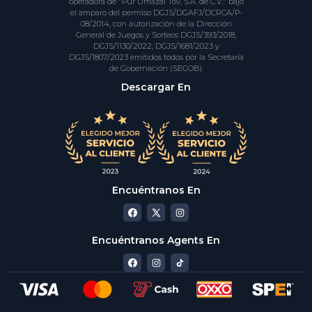
operadora de "Pur Umazal Tov, S.A. de C.V." bajo
el amparo del permiso DGJS/DGAFJ/DCRCA/P-
08/2014, con autorización de la Dirección
General de Juegos y Sorteos DGJS/393/2018,
DGJS/1130/2022, DGJS/1681/2023 y
DGJS/1807/2023 emitidos todos por la Secretaría
de Gobernación (SEGOB).
Descargar En
Encuéntranos En
Encuéntranos Agents En