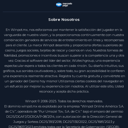
Sobre Nosotros
En Winpot.mx, nos esforzamos por mantener la satisfacción del jugador en la
vanguardia de nuestra visión, y la proporcionamos continuamente con nuestra
combinación ganadora de servicios de entretenimiento en línea y recompensas
para el cliente. La marca Winpot desarrolla y proporciona ofertas superiores de
casino, juegos sociales, tarjetas de rascar y casinos en vivo. Nuestros torneos de
fidelidad, promociones e incentivos buscan superar a la competencia una y otra
vez. Gracias al software del líder del sector, Wiztechgroup, una experiencia
espectacular espera a todos los clientes en cada rincón. Su diseño intuitivo, sus
gráficos, sus sonidos cautivadores y, sobre todo, su gran accesibilidad le confieren
una experiencia realmente atractiva. Registra tu cuenta gratuita y conviértete en
un ganador del Casino hoy mismo! Utilizamos ciertas cookies del navegador en
un esfuerzo por mejorar su experiencia con nosotros. Al utilizar este sitio, Usted
reconoce y acepta dicha práctica.
Winpot © 2006-2025. Todos los derechos reservados.
El dominio winpot.mx es explotado por la empresa “Winpot Online América S.A.
de C.V.”, operadora de “Pur Umazal Tov, S.A. de C.V.” bajo el amparo del permiso
DGJS/DGAFJ/DCRCA/P-08/2014, con autorización de la Dirección General de
Juegos y Sorteos DGJS/393/2018, DGJS/1130/2022, DGJS/1681/2023 y
DGJS/1807/2023 emitidos todos por la Secretaría de Gobernación (SEGOB).