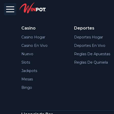
Casino
Deportes
Casino Hogar
Deportes Hogar
Casino En Vivo
Deportes En Vivo
Nuevo
Reglas De Apuestas
Slots
Reglas De Quiniela
Jackpots
Mesas
Bingo