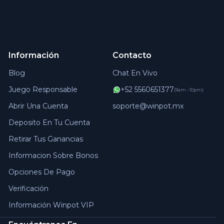
Información
Contacto
Blog
Chat En Vivo
Juego Responsable
+52 5560651377
(9am - 10pm)
Abrir Una Cuenta
soporte@winpot.mx
TrustPilot
Deposito En Tu Cuenta
Retirar Tus Ganancias
Informacion Sobre Bonos
Opciones De Pago
Verificación
Información Winpot VIP