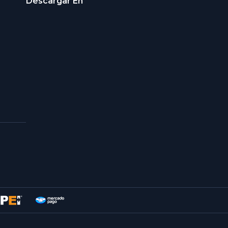
Descargar En