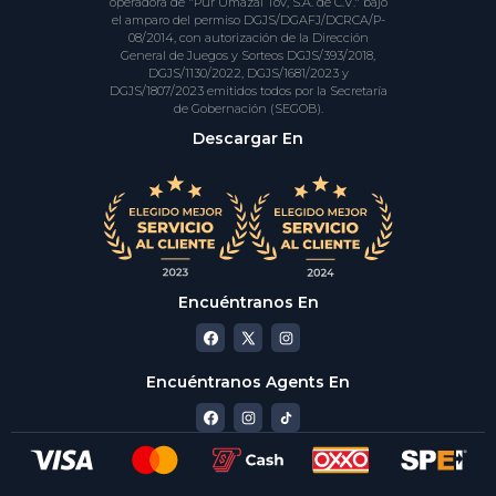
operadora de "Pur Umazal Tov, S.A. de C.V." bajo
el amparo del permiso DGJS/DGAFJ/DCRCA/P-
08/2014, con autorización de la Dirección
General de Juegos y Sorteos DGJS/393/2018,
DGJS/1130/2022, DGJS/1681/2023 y
DGJS/1807/2023 emitidos todos por la Secretaría
de Gobernación (SEGOB).
Descargar En
Encuéntranos En
Encuéntranos Agents En