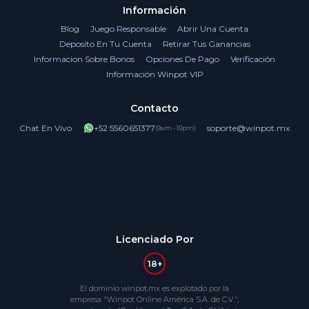
Información
Blog
Juego Responsable
Abrir Una Cuenta
Deposito En Tu Cuenta
Retirar Tus Ganancias
Informacion Sobre Bonos
Opciones De Pago
Verificación
Información Winpot VIP
Contacto
Chat En Vivo
+52 5560651377
soporte@winpot.mx
(9am - 10pm)
TrustPilot
Licenciado Por
18+
El dominio winpot.mx es explotado por la
empresa "Winpot Online América S.A. de C.V.",