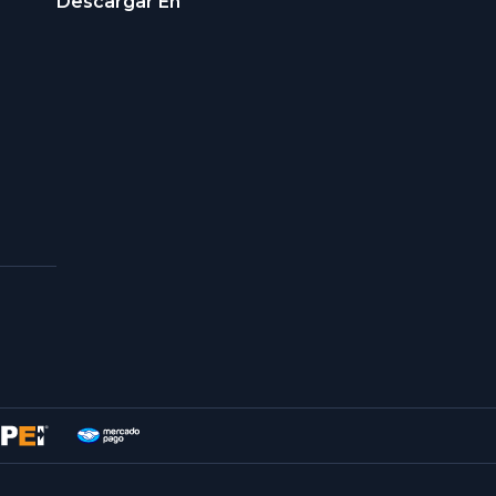
Descargar En