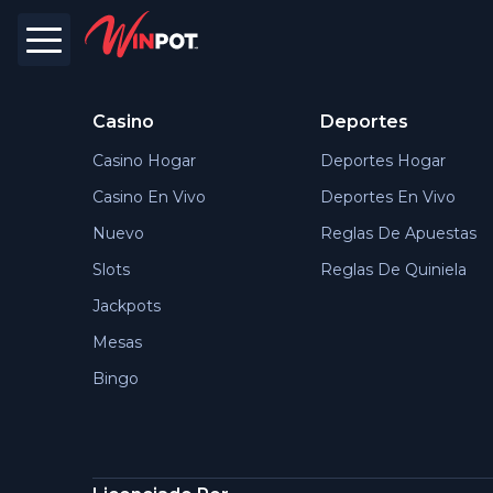
Casino
Deportes
Casino Hogar
Deportes Hogar
Casino En Vivo
Deportes En Vivo
Nuevo
Reglas De Apuestas
Slots
Reglas De Quiniela
Jackpots
Mesas
Bingo