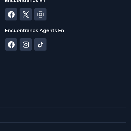
Encuéntranos En
Encuéntranos Agents En