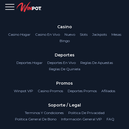
Casino
Casino Hogar
Casino En Vivo
Nuevo
Slots
Jackpots
Mesas
Bingo
Deportes
Deportes Hogar
Deportes En Vivo
Reglas De Apuestas
Reglas De Quiniela
Promos
Winpot VIP
Casino Promos
Deportes Promos
Afiliados
Soporte / Legal
Terminos Y Condiciones
Politica De Privacidad
Politica General De Bono
Información General VIP
FAQ