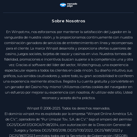
Sobre Nosotros
En Winpot.mx, nos esforzamos por mantener la satisfacción del jugador en la
vanguardia de nuestra visión, y la proporcionamos continuamente con nuestra
combinación ganadora de servicios de entretenimiento en línea y recompensas
para el cliente. La marca Winpot desarrolla y proporciona ofertas superiores de
casino, juegos sociales, tarjetas de rascar y casinos en vivo. Nuestros torneos de
fidelidad, promociones e incentivos buscan superar a la competencia una y otra
vez. Gracias al software del líder del sector, Wiztechgroup, una experiencia
espectacular espera a todos los clientes en cada rincón. Su diseño intuitivo, sus
gráficos, sus sonidos cautivadores y, sobre todo, su gran accesibilidad le confieren
una experiencia realmente atractiva. Registra tu cuenta gratuita y conviértete en
un ganador del Casino hoy mismo! Utilizamos ciertas cookies del navegador en
un esfuerzo por mejorar su experiencia con nosotros. Al utilizar este sitio, Usted
reconoce y acepta dicha práctica.
Winpot © 2006-2025. Todos los derechos reservados.
El dominio winpot.mx es explotado por la empresa “Winpot Online América S.A.
de C.V.”, operadora de “Pur Umazal Tov, S.A. de C.V.” bajo el amparo del permiso
DGJS/DGAFJ/DCRCA/P-08/2014, con autorización de la Dirección General de
Juegos y Sorteos DGJS/393/2018, DGJS/1130/2022, DGJS/1681/2023 y
DGJS/1807/2023 emitidos todos por la Secretaría de Gobernación (SEGOB).