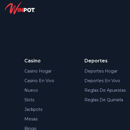
Casino
Deportes
Casino Hogar
Deportes Hogar
Casino En Vivo
Deportes En Vivo
Nuevo
Reglas De Apuestas
Slots
Reglas De Quiniela
Jackpots
Mesas
Bingo