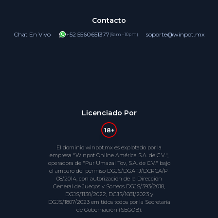
antiguo Egipto con giros gratis, jackpots y un
diseño impresionante que fascina a los amantes
Contacto
de las aventuras.
Shake Shake Leprechaun
: Combina la magia
Chat En Vivo
+52 5560651377
soporte@winpot.mx
(9am - 10pm)
irlandesa con rondas de bonificación dinámicas
y emocionantes premios acumulativos.
TrustPilot
Mecánicas y Funciones Innovadoras
RubyPlay incorpora en sus juegos mecánicas diseñadas para mantener
a los jugadores entretenidos, como:
“Play Booster™”
: Mejora las recompensas
acumulativas a medida que se progresa en el
juego.
Jackpots progresivos
: Proporcionan grandes
Licenciado Por
premios inesperados, lo que aumenta la
emoción.
18+
Rondas de bonificación interactivas
: Mini juegos
dentro de las tragamonedas que ofrecen giros
El dominio winpot.mx es explotado por la
gratis, multiplicadores y otras sorpresas.
empresa "Winpot Online América S.A. de C.V.",
Compatibilidad Móvil y Gráficos Envolventes
operadora de "Pur Umazal Tov, S.A. de C.V." bajo
Todos los juegos de RubyPlay están desarrollados en
HTML5
,
el amparo del permiso DGJS/DGAFJ/DCRCA/P-
garantizando una experiencia de juego fluida en dispositivos móviles,
08/2014, con autorización de la Dirección
tablets y computadoras de escritorio. Además, sus tragamonedas están
General de Juegos y Sorteos DGJS/393/2018,
diseñadas con:Todos los juegos de RubyPlay están desarrollados en
HTML5, garantizando una experiencia de juego fluida en
DGJS/1130/2022, DGJS/1681/2023 y
dispositivos
móviles, tablets y computadoras de escritorio
. Además, sus
DGJS/1807/2023 emitidos todos por la Secretaría
tragamonedas están diseñadas con:
de Gobernación (SEGOB).