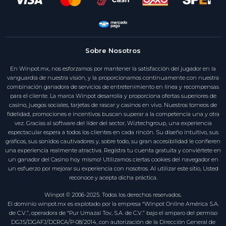
Sobre Nosotros
En Winpot.mx, nos esforzamos por mantener la satisfacción del jugador en la
vanguardia de nuestra visión, y la proporcionamos continuamente con nuestra
combinación ganadora de servicios de entretenimiento en línea y recompensas
para el cliente. La marca Winpot desarrolla y proporciona ofertas superiores de
casino, juegos sociales, tarjetas de rascar y casinos en vivo. Nuestros torneos de
fidelidad, promociones e incentivos buscan superar a la competencia una y otra
vez. Gracias al software del líder del sector, Wiztechgroup, una experiencia
espectacular espera a todos los clientes en cada rincón. Su diseño intuitivo, sus
gráficos, sus sonidos cautivadores y, sobre todo, su gran accesibilidad le confieren
una experiencia realmente atractiva. Registra tu cuenta gratuita y conviértete en
un ganador del Casino hoy mismo! Utilizamos ciertas cookies del navegador en
un esfuerzo por mejorar su experiencia con nosotros. Al utilizar este sitio, Usted
reconoce y acepta dicha práctica.
Winpot © 2006-2025. Todos los derechos reservados.
El dominio winpot.mx es explotado por la empresa “Winpot Online América S.A.
de C.V.”, operadora de “Pur Umazal Tov, S.A. de C.V.” bajo el amparo del permiso
DGJS/DGAFJ/DCRCA/P-08/2014, con autorización de la Dirección General de