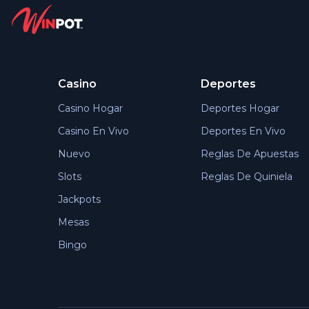
Casino
Deportes
Casino Hogar
Deportes Hogar
Casino En Vivo
Deportes En Vivo
Nuevo
Reglas De Apuestas
Slots
Reglas De Quiniela
Jackpots
Mesas
Bingo