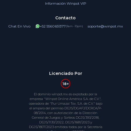
Información Winpot VIP
Contacto
Chat En Vivo
+52 5560651377
soporte@winpot.mx
(9am - 10pm)
TrustPilot
Licenciado Por
18+
El dominio winpot.mx es explotado por la
empresa "Winpot Online América S.A. de C.V.",
operadora de "Pur Umazal Tov, S.A. de C.V." bajo
el amparo del permiso DGJS/DGAFJ/DCRCA/P-
08/2014, con autorización de la Dirección
General de Juegos y Sorteos DGJS/393/2018,
DGJS/1130/2022, DGJS/1681/2023 y
DGJS/1807/2023 emitidos todos por la Secretaría