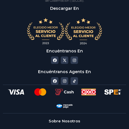
de Gobernación (SEGOB).
Descargar En
Encuéntranos En
Encuéntranos Agents En
Sobre Nosotros