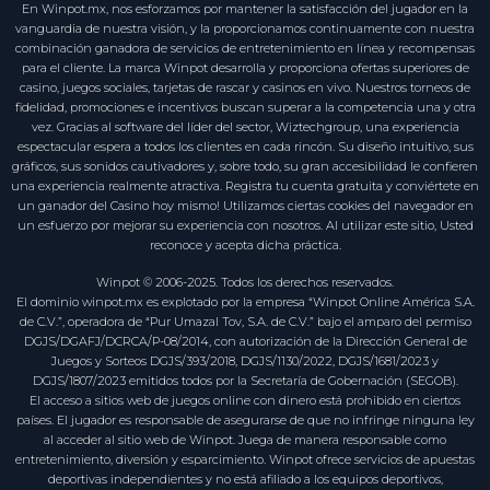
En Winpot.mx, nos esforzamos por mantener la satisfacción del jugador en la
vanguardia de nuestra visión, y la proporcionamos continuamente con nuestra
combinación ganadora de servicios de entretenimiento en línea y recompensas
para el cliente. La marca Winpot desarrolla y proporciona ofertas superiores de
casino, juegos sociales, tarjetas de rascar y casinos en vivo. Nuestros torneos de
fidelidad, promociones e incentivos buscan superar a la competencia una y otra
vez. Gracias al software del líder del sector, Wiztechgroup, una experiencia
espectacular espera a todos los clientes en cada rincón. Su diseño intuitivo, sus
gráficos, sus sonidos cautivadores y, sobre todo, su gran accesibilidad le confieren
una experiencia realmente atractiva. Registra tu cuenta gratuita y conviértete en
un ganador del Casino hoy mismo! Utilizamos ciertas cookies del navegador en
un esfuerzo por mejorar su experiencia con nosotros. Al utilizar este sitio, Usted
reconoce y acepta dicha práctica.
Winpot © 2006-2025. Todos los derechos reservados.
El dominio winpot.mx es explotado por la empresa “Winpot Online América S.A.
de C.V.”, operadora de “Pur Umazal Tov, S.A. de C.V.” bajo el amparo del permiso
DGJS/DGAFJ/DCRCA/P-08/2014, con autorización de la Dirección General de
Juegos y Sorteos DGJS/393/2018, DGJS/1130/2022, DGJS/1681/2023 y
DGJS/1807/2023 emitidos todos por la Secretaría de Gobernación (SEGOB).
El acceso a sitios web de juegos online con dinero está prohibido en ciertos
países. El jugador es responsable de asegurarse de que no infringe ninguna ley
al acceder al sitio web de Winpot. Juega de manera responsable como
entretenimiento, diversión y esparcimiento. Winpot ofrece servicios de apuestas
deportivas independientes y no está afiliado a los equipos deportivos,