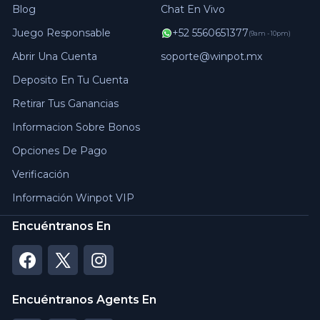
Blog
Chat En Vivo
Juego Responsable
+52 5560651377
(9am - 10pm)
Abrir Una Cuenta
soporte@winpot.mx
TrustPilot
Deposito En Tu Cuenta
Retirar Tus Ganancias
Informacion Sobre Bonos
Opciones De Pago
Verificación
Información Winpot VIP
Encuéntranos En
Encuéntranos Agents En