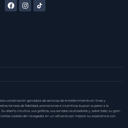
stra combinación ganadora de servicios de entretenimiento en línea y
uestros torneos de fidelidad, promociones e incentivos buscan superar a la
Su diseño intuitivo, sus gráficos, sus sonidos cautivadores y, sobre todo, su gran
 ciertas cookies del navegador en un esfuerzo por mejorar su experiencia con