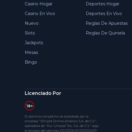
Casino Hogar
Deportes Hogar
Casino En Vivo
Deportes En Vivo
Nuevo
Reglas De Apuestas
Slots
Reglas De Quiniela
Jackpots
Mesas
Bingo
Licenciado Por
18+
El dominio winpot.mx es explotado por la
empresa "Winpot Online América S.A. de C.V.",
operadora de "Pur Umazal Tov, S.A. de C.V." bajo
el amparo del permiso DGJS/DGAFJ/DCRCA/P-