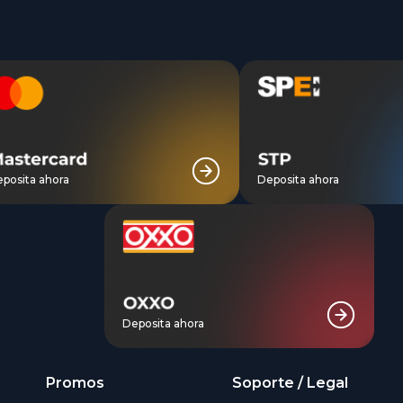
posita ahora
Deposita ahora
Deposita ahora
Promos
Soporte / Legal