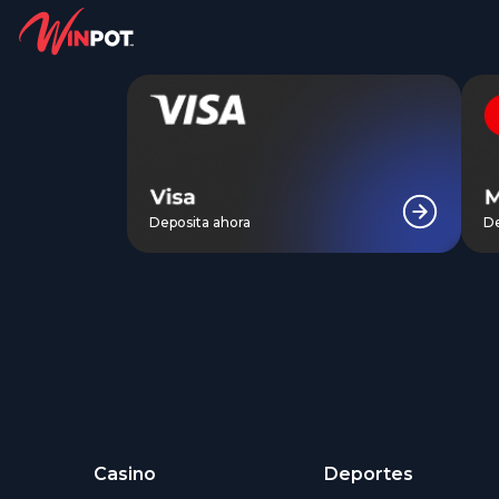
Deposita ahora
De
Casino
Deportes