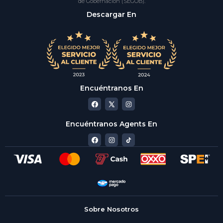
de Gobernación (SEGOB).
Descargar En
Encuéntranos En
Encuéntranos Agents En
Sobre Nosotros