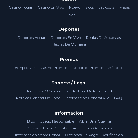
Casino Hogar
Casino En Vivo
Nuevo
Slots
Jackpots
Mesas
Bingo
Deportes
Deportes Hogar
Deportes En Vivo
Reglas De Apuestas
Reglas De Quiniela
Promos
Winpot VIP
Casino Promos
Deportes Promos
Afiliados
Soporte / Legal
Terminos Y Condiciones
Politica De Privacidad
Politica General De Bono
Información General VIP
FAQ
Información
Blog
Juego Responsable
Abrir Una Cuenta
Deposito En Tu Cuenta
Retirar Tus Ganancias
Informacion Sobre Bonos
Opciones De Pago
Verificación