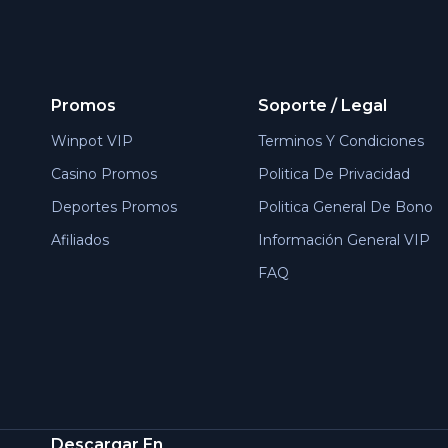
Promos
Soporte / Legal
Winpot VIP
Terminos Y Condiciones
Casino Promos
Politica De Privacidad
Deportes Promos
Politica General De Bono
Afiliados
Información General VIP
FAQ
Descargar En