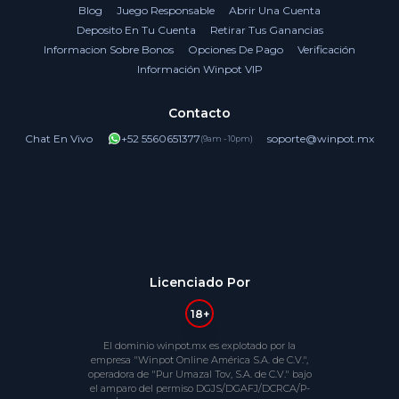
como giros gratis, juegos de selección, símbolos de expansión,
Blog
Juego Responsable
Abrir Una Cuenta
multiplicadores de pago y más. Estas características no solo dan vida a
Deposito En Tu Cuenta
Retirar Tus Ganancias
los temas, sino que también te dan la oportunidad de ganar aún más.
Algunas de nuestras tragamonedas ofrecen premios de bote que
Informacion Sobre Bonos
Opciones De Pago
Verificación
realmente podrían cambiar tu vida.
Información Winpot VIP
Como se mencionó, ofrecemos juegos de muchos de los principales
desarrolladores de la industria, como Pragmatic Play, Red Rake Gaming,
Contacto
Blueprint Gaming y Pariplay. Casi cada semana, estos desarrolladores
lanzan nuevos títulos, lo que significa que casi siempre habrá algo
Chat En Vivo
+52 5560651377
soporte@winpot.mx
(9am - 10pm)
nuevo para que disfrutes. Si eres fan de las tragamonedas, entonces
asegúrate de tomarte el tiempo para explorar la colección de forma
TrustPilot
periódica, ya que estamos seguros de que encontrarás muchos nuevos
favoritos.
Prueba tu suerte en los juegos de cartas
Si bien las máquinas tragamonedas pueden haberse convertido en el
juego que más asocian con los casinos, para muchas personas, los
juegos de cartas siempre serán los que realmente definen a un casino.
Licenciado Por
Hay muchos juegos de cartas de casino populares, como el blackjack y
el bacará y aquí, en Winpot, puedes encontrarlos todos.
18+
De hecho, el blackjack es el juego de cartas de casino más popular del
El dominio winpot.mx es explotado por la
mundo. Hay muchas razones para esto; es muy fácil de aprender, puede
empresa "Winpot Online América S.A. de C.V.",
proporcionar horas de diversión, es realmente emocionante y tiene una
operadora de "Pur Umazal Tov, S.A. de C.V." bajo
ventaja de la casa muy baja, lo que significa que hay una posibilidad
el amparo del permiso DGJS/DGAFJ/DCRCA/P-
real de ganar. A lo largo de los años, han surgido varias versiones de