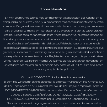
ruleta con crupier en vivo, que te da la oportunidad de jugar con una
rueda real y un crupier profesional.
Sobre Nosotros
Hay mucho más en nuestro casino
En Winpot.mx, nos esforzamos por mantener la satisfacción del jugador en la
vanguardia de nuestra visión, y la proporcionamos continuamente con nuestra
Nuestro casino está creciendo todo el tiempo, a medida que hacemos
combinación ganadora de servicios de entretenimiento en línea y recompensas
nuestro mejor esfuerzo para encontrar y ofrecerte los mejores juegos
disponibles. Puedes encontrar todas las novedades en la pestaña
para el cliente. La marca Winpot desarrolla y proporciona ofertas superiores de
‘Nuevo‘ y, por lo general, cada semana se agrega al menos un juego
casino, juegos sociales, tarjetas de rascar y casinos en vivo. Nuestros torneos de
nuevo. No podemos decirte de antemano cuáles serán los nuevos
fidelidad, promociones e incentivos buscan superar a la competencia una y otra
juegos, puede ser una tragamonedas con nuevas y emocionantes
vez. Gracias al software del líder del sector, Wiztechgroup, una experiencia
características, una nueva versión de un juego como el blackjack o algo
espectacular espera a todos los clientes en cada rincón. Su diseño intuitivo, sus
completamente diferente. Por lo tanto, siempre vale la pena tomarse un
tiempo para explorar los juegos. Es más que probable que encuentres
gráficos, sus sonidos cautivadores y, sobre todo, su gran accesibilidad le confieren
algo que te atraiga y, con un poco de suerte, te lleve directamente a tu
una experiencia realmente atractiva. Registra tu cuenta gratuita y conviértete en
próxima gran victoria.
un ganador del Casino hoy mismo! Utilizamos ciertas cookies del navegador en
un esfuerzo por mejorar su experiencia con nosotros. Al utilizar este sitio, Usted
No te pierdas nuestras promociones de casino
reconoce y acepta dicha práctica.
Hay muchos lugares para apostar en línea, pero te costará encontrar un
Winpot © 2006-2025. Todos los derechos reservados.
casino online con tantas promociones generosas como ofrecemos aquí
El dominio winpot.mx es explotado por la empresa “Winpot Online América S.A.
en Winpot. Desde el momento en que crees tu cuenta, recibirás
de C.V.”, operadora de “Pur Umazal Tov, S.A. de C.V.” bajo el amparo del permiso
bonificaciones.
DGJS/DGAFJ/DCRCA/P-08/2014, con autorización de la Dirección General de
Juegos y Sorteos DGJS/393/2018, DGJS/1130/2022, DGJS/1681/2023 y
Hay muchos tipos de bonos y siempre hay uno para cada tipo de
DGJS/1807/2023 emitidos todos por la Secretaría de Gobernación (SEGOB).
jugador. Por ejemplo, es posible que se te ofrezca un bono de depósito
para garantizar que tengas muchos fondos en tu cuenta para jugar. Es
El acceso a sitios web de juegos online con dinero está prohibido en ciertos
posible que en algunas de nuestras mejores tragamonedas te