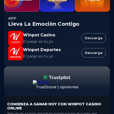
APP
Lleva La Emoción Contigo
Winpot Casino
Descarga
El juego es tu yo
Winpot Deportes
Descarga
El juego es tu yo
TrustScore
|
opiniones
COMIENZA A GANAR HOY CON WINPOT CASINO
ONLINE
¡Bienvenido al Casino Winpot! No importa qué tipo de jugador seas,