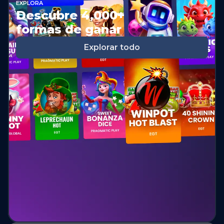
EXPLORA
Descubre 4,000+
formas de ganar
Explorar todo